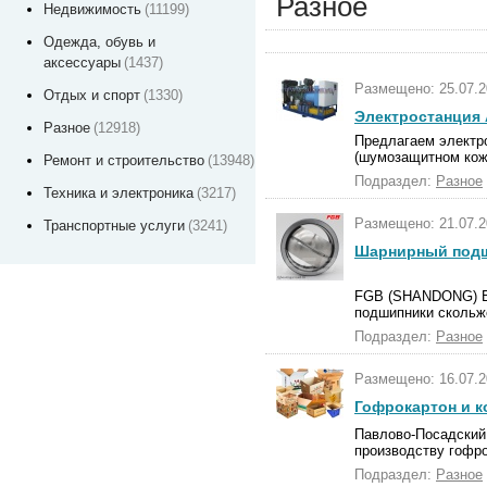
Разное
Недвижимость
(11199)
Одежда, обувь и
аксессуары
(1437)
Размещено: 25.07.2
Отдых и спорт
(1330)
Электростанция 
Разное
(12918)
Предлагаем электр
(шумозащитном кожу
Ремонт и строительство
(13948)
Подраздел:
Разное
Техника и электроника
(3217)
Размещено: 21.07.2
Транспортные услуги
(3241)
Шарнирный подш
FGB (SHANDONG) B
подшипники скольж
Подраздел:
Разное
Размещено: 16.07.2
Гофрокартон и к
Павлово-Посадский 
производству гофро
Подраздел:
Разное