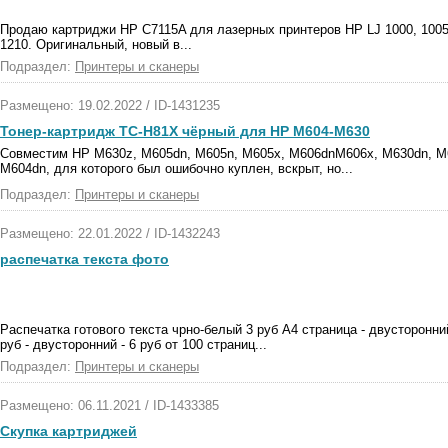
Продаю картриджи HP C7115A для лазерных принтеров HP LJ 1000, 1005,
1210. Оригинальный, новый в...
Подраздел:
Принтеры и сканеры
Размещено: 19.02.2022 / ID-1431235
Тонер-картридж TC-H81X чёрный для HP M604-М630
Совместим HP M630z, M605dn, M605n, M605x, M606dnM606x, M630dn, M6
M604dn, для которого был ошибочно куплен, вскрыт, но...
Подраздел:
Принтеры и сканеры
Размещено: 22.01.2022 / ID-1432243
распечатка текста фото
Распечатка готового текста чрно-белый 3 руб А4 страница - двусторонний
руб - двусторонний - 6 руб от 100 страниц...
Подраздел:
Принтеры и сканеры
Размещено: 06.11.2021 / ID-1433385
Скупка картриджей