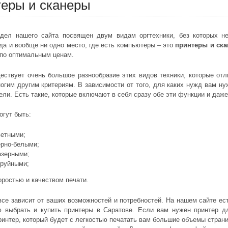
еры и сканеры
дел нашего сайта посвящен двум видам оргтехники, без которых н
да и вообще ни одно место, где есть компьютеры – это
принтеры и ск
 по оптимальным ценам.
ествует очень большое разнообразие этих видов техники, которые отл
огим другим критериям. В зависимости от того, для каких нужд вам н
ли. Есть такие, которые включают в себя сразу обе эти функции и даже
огут быть:
ветными;
ерно-белыми;
азерными;
труйными;
оростью и качеством печати.
все зависит от ваших возможностей и потребностей. На нашем сайте е
ю выбрать и купить принтеры в Саратове. Если вам нужен принтер д
интер, который будет с легкостью печатать вам большие объемы страни