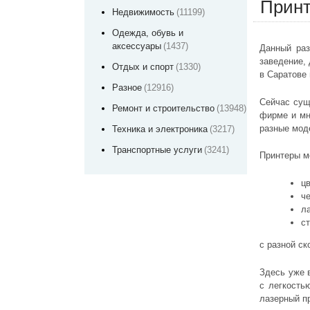
Принт
Недвижимость
(11199)
Одежда, обувь и
аксессуары
(1437)
Данный раз
заведение, 
Отдых и спорт
(1330)
в Саратове
Разное
(12916)
Сейчас сущ
Ремонт и строительство
(13948)
фирме и мн
разные моде
Техника и электроника
(3217)
Транспортные услуги
(3241)
Принтеры м
ц
ч
л
с
с разной ск
Здесь уже 
с легкость
лазерный пр