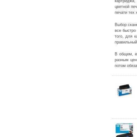
картриджа,
цветной пе
печати тех 
Выбор скане
все быстро
того, для 
правильный
В общем, е
разным цен
потом обяз