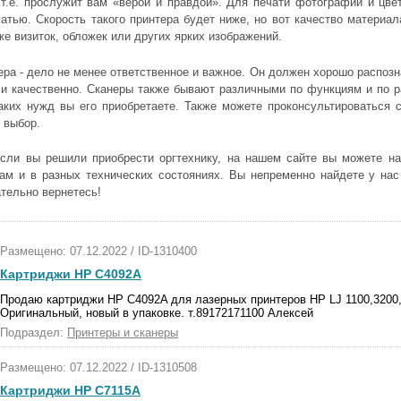
 т.е. прослужит вам «верой и правдой». Для печати фотографий и цве
чатью. Скорость такого принтера будет ниже, но вот качество материал
же визиток, обложек или других ярких изображений.
ра - дело не менее ответственное и важное. Он должен хорошо распозн
 и качественно. Сканеры также бывают различными по функциям и по р
каких нужд вы его приобретаете. Также можете проконсультироваться 
 выбор.
сли вы решили приобрести оргтехнику, на нашем сайте вы можете на
ам и в разных технических состояниях. Вы непременно найдете у нас 
ательно вернетесь!
Размещено: 07.12.2022 / ID-1310400
Картриджи HP C4092A
Продаю картриджи HP C4092A для лазерных принтеров HP LJ 1100,3200, 
Оригинальный, новый в упаковке. т.89172171100 Алексей
Подраздел:
Принтеры и сканеры
Размещено: 07.12.2022 / ID-1310508
Картриджи HP C7115A