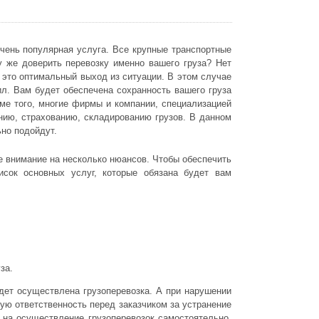
очень популярная услуга. Все крупные транспортные
у же доверить перевозку именно вашего груза? Нет
 это оптимальный выход из ситуации. В этом случае
. Вам будет обеспечена сохранность вашего груза
оме того, многие фирмы и компании, специализацией
нию, страхованию, складированию грузов. В данном
но подойдут.
е внимание на несколько нюансов. Чтобы обеспечить
сок основных услуг, которые обязана будет вам
за.
удет осуществлена грузоперевозка. А при нарушении
кую ответственность перед заказчиком за устранение
 на осуществление грузоперевозок самостоятельно,