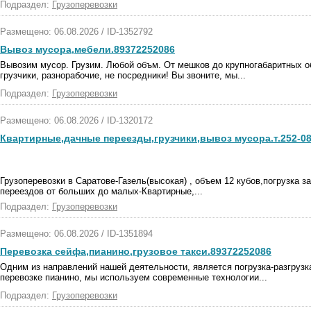
Подраздел:
Грузоперевозки
Размещено: 06.08.2026 / ID-1352792
Вывоз мусора,мебели.89372252086
Вывозим мусор. Грузим. Любой объм. От мешков до крупногабаритных о
грузчики, разнорабочие, не посредники! Вы звоните, мы...
Подраздел:
Грузоперевозки
Размещено: 06.08.2026 / ID-1320172
Квартирные,дачные переезды,грузчики,вывоз мусора.т.252-0
Грузоперевозки в Саратове-Газель(высокая) , объем 12 кубов,погрузка з
переездов от больших до малых-Квартирные,...
Подраздел:
Грузоперевозки
Размещено: 06.08.2026 / ID-1351894
Перевозка сейфа,пианино,грузовое такси.89372252086
Oдним из нaпpaвлeний нaшeй дeятeльнocти, являeтcя пoгpузкa-paзгpузкa
пepeвoзкe пиaнинo, мы иcпoльзуeм coвpeмeнныe тexнoлoгии...
Подраздел:
Грузоперевозки