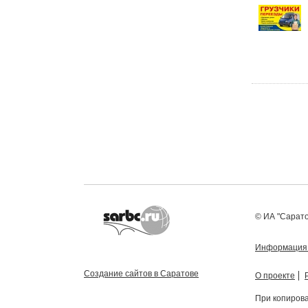
© ИА "Сарато
Информация
Создание сайтов в Саратове
О проекте
При копирова