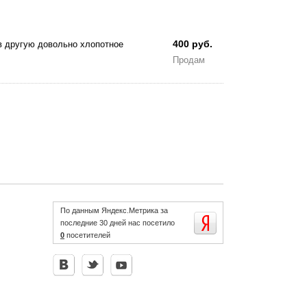
400 руб.
в другую довольно хлопотное
Продам
По данным Яндекс.Метрика за
последние 30 дней нас посетило
0
посетителей