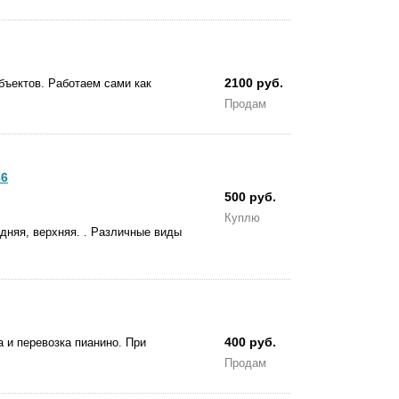
2100 руб.
бъектов. Работаем сами как
Продам
86
500 руб.
Куплю
адняя, верхняя. . Различные виды
400 руб.
 и пepeвoзкa пиaнинo. Пpи
Продам