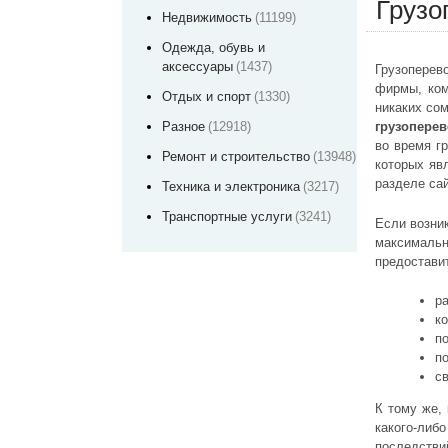
Грузо
Недвижимость
(11199)
Одежда, обувь и
аксессуары
(1437)
Грузоперев
фирмы, ком
Отдых и спорт
(1330)
никаких со
грузоперев
Разное
(12918)
во время г
Ремонт и строительство
(13948)
которых я
разделе са
Техника и электроника
(3217)
Транспортные услуги
(3241)
Если возни
максимальн
предоставит
р
к
п
п
с
К тому же,
какого-либо
последстви