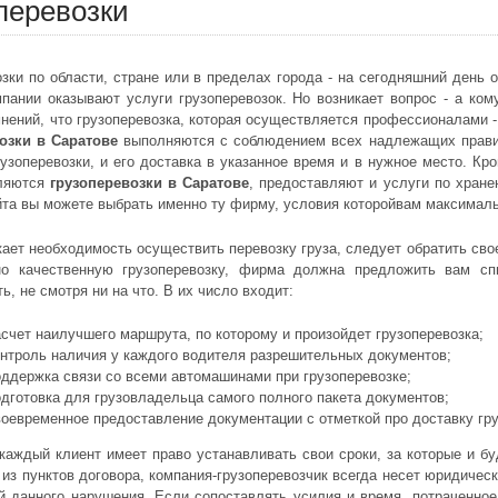
перевозки
озки по области, стране или в пределах города - на сегодняшний день 
пании оказывают услуги грузоперевозок. Но возникает вопрос - а ком
мнений, что грузоперевозка, которая осуществляется профессионалами -
озки в Саратове
выполняются с соблюдением всех надлежащих правил
рузоперевозки, и его доставка в указанное время и в нужное место. Кр
вляются
грузоперевозки в Саратове
, предоставляют и услуги по хране
йта вы можете выбрать именно ту фирму, условия которойвам максималь
кает необходимость осуществить перевозку груза, следует обратить сво
о качественную грузоперевозку, фирма должна предложить вам спи
ь, не смотря ни на что. В их число входит:
асчет наилучшего маршрута, по которому и произойдет грузоперевозка;
онтроль наличия у каждого водителя разрешительных документов;
оддержка связи со всеми автомашинами при грузоперевозке;
одготовка для грузовладельца самого полного пакета документов;
воевременное предоставление документации с отметкой про доставку гру
 каждый клиент имеет право устанавливать свои сроки, за которые и б
 из пунктов договора, компания-грузоперевозчик всегда несет юридичес
й данного нарушения. Если сопоставлять усилия и время, потраченное