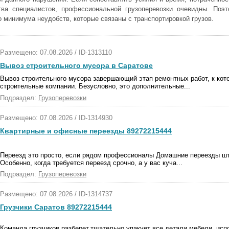
ва специалистов, профессиональной грузоперевозки очевидны. Поэ
 минимума неудобств, которые связаны с транспортировкой грузов.
Размещено: 07.08.2026 / ID-1313110
Вывоз строительного мусора в Саратове
Вывоз строительного мусора завершающий этап ремонтных работ, к кот
строительные компании. Безусловно, это дополнительные...
Подраздел:
Грузоперевозки
Размещено: 07.08.2026 / ID-1314930
Квартирные и офисные переезды 89272215444
Переезд это просто, если рядом профессионалы Домашние переезды шт
Особенно, когда требуется переезд срочно, а у вас куча...
Подраздел:
Грузоперевозки
Размещено: 07.08.2026 / ID-1314737
Грузчики Саратов 89272215444
Команда грузчиков разберет,тщательно упакует все детали мебели, исп