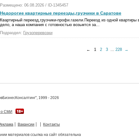
Размещено: 06.08.2026 / ID-1345457
Недорогие квартирные переезды,грузчики в Саратове
Квартирный переезд,грузчики-профи.газели.Переезд из одной квартиры 
дело, а наша компания с готовностью возьмтся за...
Подраздел:
Грузоперевозки
← 1
2
3
...
228
→
вБизнесКонсалтинг", 1999 - 2026
 о СМИ
Реклама
Вакансии
Контакты
нии материалов ссылка на сайт обязательна