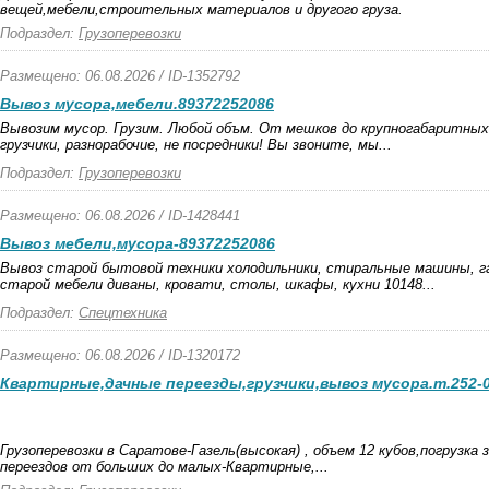
вещей,мебели,строительных материалов и другого груза.
Подраздел:
Грузоперевозки
Размещено: 06.08.2026 / ID-1352792
Вывоз мусора,мебели.89372252086
Вывозим мусор. Грузим. Любой объм. От мешков до крупногабаритных
грузчики, разнорабочие, не посредники! Вы звоните, мы...
Подраздел:
Грузоперевозки
Размещено: 06.08.2026 / ID-1428441
Вывоз мебели,мусора-89372252086
Вывоз старой бытовой техники холодильники, стиральные машины, г
старой мебели диваны, кровати, столы, шкафы, кухни 10148...
Подраздел:
Спецтехника
Размещено: 06.08.2026 / ID-1320172
Квартирные,дачные переезды,грузчики,вывоз мусора.т.252-
Грузоперевозки в Саратове-Газель(высокая) , объем 12 кубов,погрузка 
переездов от больших до малых-Квартирные,...