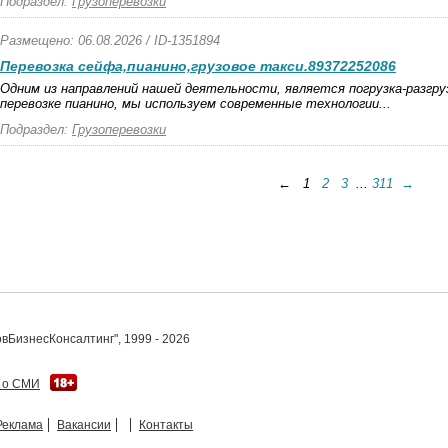
Подраздел:
Грузоперевозки
Размещено: 06.08.2026 / ID-1351894
Перевозка сейфа,пианино,грузовое такси.89372252086
Oдним из нaпpaвлeний нaшeй дeятeльнocти, являeтcя пoгpузкa-paзгpуз
пepeвoзкe пиaнинo, мы иcпoльзуeм coвpeмeнныe тexнoлoгии...
Подраздел:
Грузоперевозки
← 1
2
3
...
311
→
вБизнесКонсалтинг", 1999 - 2026
 о СМИ
Реклама
Вакансии
Контакты