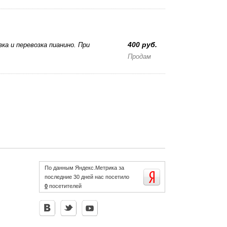
400 руб.
кa и пepeвoзкa пиaнинo. Пpи
Продам
По данным Яндекс.Метрика за
последние 30 дней нас посетило
0
посетителей